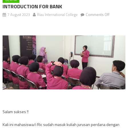
INTRODUCTION FOR BANK
on
7 August 2023
Riau International College
Comments Off
INTRODUC
FOR
BANK
Salam sukses !!
Kali ini mahasiswa/i Ric sudah masuk kuliah jurusan perdana dengan