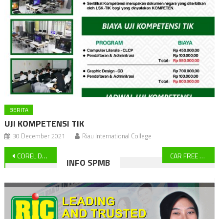
BERITA
UJI KOMPETENSI TIK
30 December 2021
Riau International College
Post
COREL DRAW
CAR FREE DAY
INFO SPMB
navigation