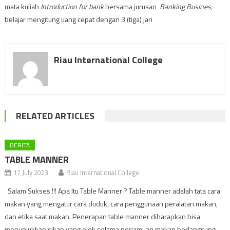
mata kuliah
Introduction for bank
bersama jurusan
Banking Busines
,
belajar mengitung uang cepat dengan 3 (tiga) jari
Riau International College
RELATED ARTICLES
BERITA
TABLE MANNER
17 July 2023
Riau International College
Salam Sukses !!! Apa Itu Table Manner ? Table manner adalah tata cara
makan yang mengatur cara duduk, cara penggunaan peralatan makan,
dan etika saat makan. Penerapan table manner diharapkan bisa
menunjukkan sikap yang elok selama perjamuan makan berlangsung.