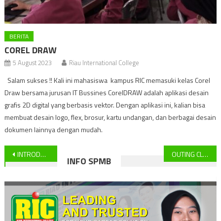
BERITA
COREL DRAW
5 August 2023
Riau International College
Salam sukses !! Kali ini mahasiswa kampus RIC memasuki kelas Corel
Draw bersama jurusan IT Bussines CorelDRAW adalah aplikasi desain
grafis 2D digital yang berbasis vektor. Dengan aplikasi ini, kalian bisa
membuat desain logo, flex, brosur, kartu undangan, dan berbagai desain
dokumen lainnya dengan mudah.
Post
INTRODUCTION FOR BANK
OUTING CLASS MAHASISWA/I ANGKATAN 13
INFO SPMB
navigation