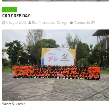
BERITA
CAR FREE DAY
on
9 August 2023
Riau International College
Comments Off
CAR
FREE
DAY
Salam Sukses !!